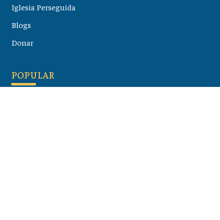
Iglesia Perseguida
Blogs
Donar
POPULAR
Maloula, el pueblo sirio donde aún se habla arameo
07 julio 2026
Guía de los viajes de san Pablo según el mapa de hoy
23 junio 2026
Monte Moriah , Jerusalén - Lugares de Tierra Santa
07 junio 2026