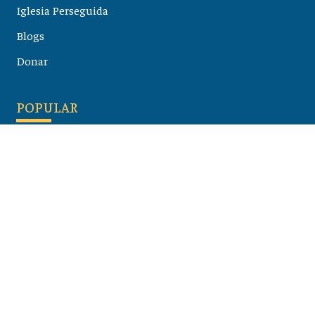
Iglesia Perseguida
Blogs
Donar
POPULAR
Maloula, el pueblo sirio donde aún se habla arameo
07 julio 2026
Guía de los viajes de san Pablo según el mapa de hoy
23 junio 2026
Monte Moriah , Jerusalén - Lugares de Tierra Santa
07 junio 2026