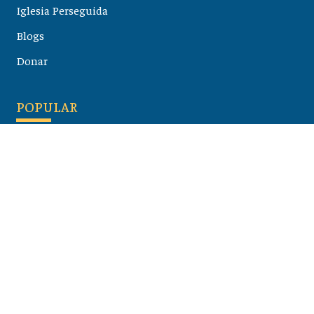
Iglesia Perseguida
Blogs
Donar
POPULAR
Maloula, el pueblo sirio donde aún se habla arameo
07 julio 2026
Guía de los viajes de san Pablo según el mapa de hoy
23 junio 2026
Monte Moriah , Jerusalén - Lugares de Tierra Santa
07 junio 2026