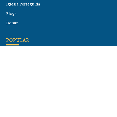
Iglesia Perseguida
Blogs
Donar
POPULAR
Maloula, el pueblo sirio donde aún se habla arameo
07 julio 2026
Guía de los viajes de san Pablo según el mapa de hoy
23 junio 2026
Monte Moriah , Jerusalén - Lugares de Tierra Santa
07 junio 2026