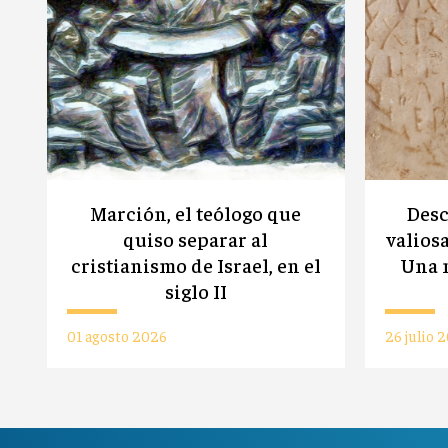
Marción, el teólogo que
Desc
quiso separar al
valiosa
cristianismo de Israel, en el
Una n
siglo II
01 agosto 2026
26 julio 