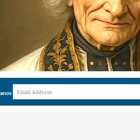
 Lidia, comerciante de púrpu
ianos
 Cristianos
/
02 agosto 2026