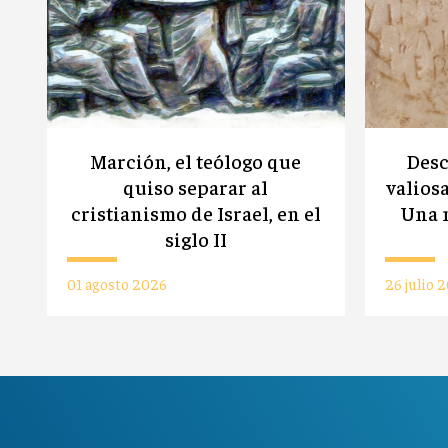
Marción, el teólogo que
Desc
quiso separar al
valiosa
cristianismo de Israel, en el
Una n
siglo II
01 agosto 2026
26 julio 