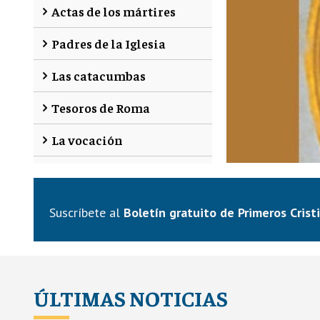
Actas de los mártires
Padres de la Iglesia
Las catacumbas
Tesoros de Roma
La vocación
catacumbas de
La Tr
Suscríbete al
Boletín gratuito de Primeros Crist
o
By
Primeros
ÚLTIMAS NOTICIAS