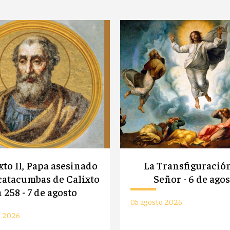
xto II, Papa asesinado
La Transfiguració
 catacumbas de Calixto
Señor - 6 de ago
 258 - 7 de agosto
05 agosto 2026
o 2026