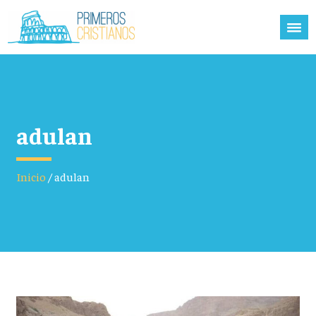
adulan
Inicio
/
adulan