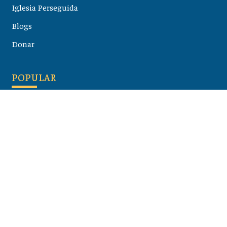
Iglesia Perseguida
Blogs
Donar
POPULAR
Maloula, el pueblo sirio donde aún se habla arameo
07 julio 2026
Guía de los viajes de san Pablo según el mapa de hoy
23 junio 2026
Monte Moriah , Jerusalén - Lugares de Tierra Santa
07 junio 2026