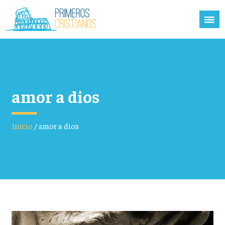
amor a dios
Inicio
/
amor a dios