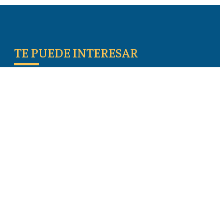
TE PUEDE INTERESAR
Escritos De Los Primeros Cristianos
Temas De Actualidad
Iglesia Perseguida
Blogs
Donar