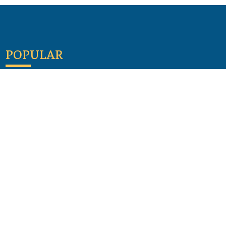
POPULAR
Maloula, el pueblo sirio donde aún se habla
arameo
07 julio 2026
Guía de los viajes de san Pablo según el mapa de
hoy
23 junio 2026
Monte Moriah , Jerusalén - Lugares de Tierra
Santa