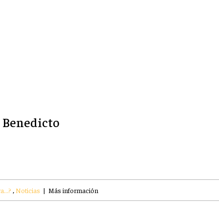
r Benedicto
a...?
,
Noticias
|
Más información