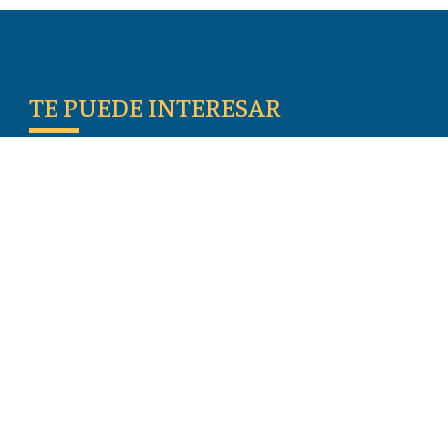
TE PUEDE INTERESAR
Escritos De Los Primeros Cristianos
Temas De Actualidad
Iglesia Perseguida
Blogs
Donar