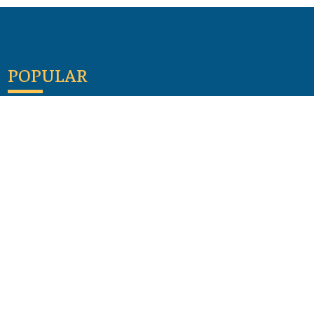
POPULAR
Maloula, el pueblo sirio donde aún se habla
arameo
07 julio 2026
Guía de los viajes de san Pablo según el mapa de
hoy
23 junio 2026
Monte Moriah , Jerusalén - Lugares de Tierra
Santa