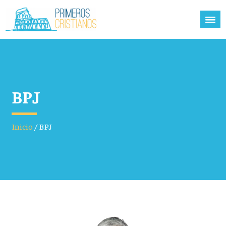
BPJ
Inicio
/
BPJ