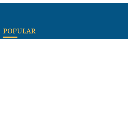
POPULAR
Maloula, el pueblo sirio donde aún se habla
arameo
07 julio 2026
Guía de los viajes de san Pablo según el mapa de
hoy
23 junio 2026
Monte Moriah , Jerusalén - Lugares de Tierra
Santa