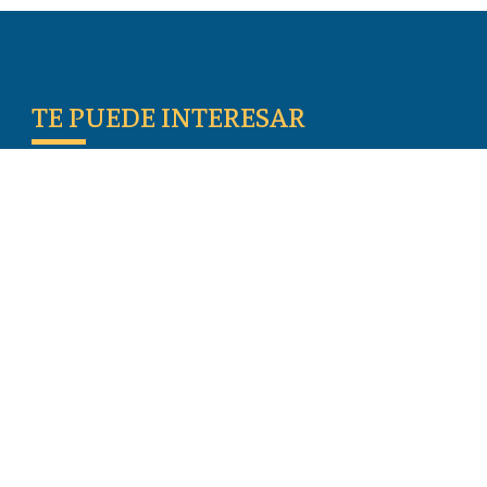
TE PUEDE INTERESAR
Escritos De Los Primeros Cristianos
Temas De Actualidad
Iglesia Perseguida
Blogs
Donar