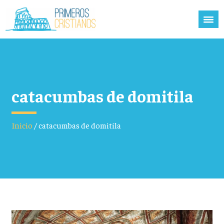
catacumbas de domitila
Inicio
/
catacumbas de domitila