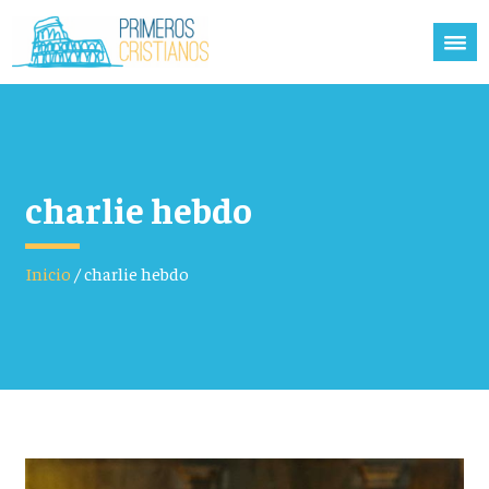
charlie hebdo
Inicio
/
charlie hebdo