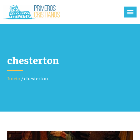
chesterton
Inicio
/
chesterton