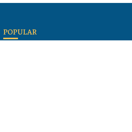
POPULAR
Maloula, el pueblo sirio donde aún se habla
arameo
07 julio 2026
Guía de los viajes de san Pablo según el mapa de
hoy
23 junio 2026
Monte Moriah , Jerusalén - Lugares de Tierra
Santa