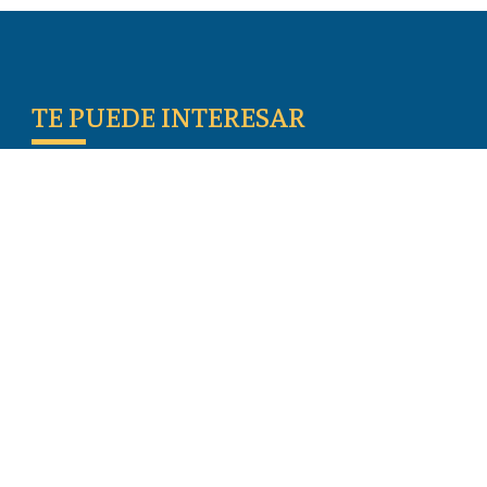
TE PUEDE INTERESAR
Escritos De Los Primeros Cristianos
Temas De Actualidad
Iglesia Perseguida
Blogs
Donar