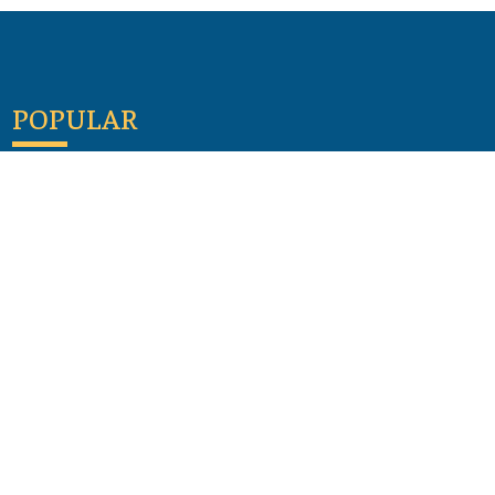
POPULAR
Maloula, el pueblo sirio donde aún se habla
arameo
07 julio 2026
Guía de los viajes de san Pablo según el mapa de
hoy
23 junio 2026
Monte Moriah , Jerusalén - Lugares de Tierra
Santa