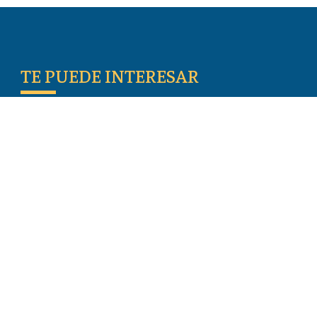
TE PUEDE INTERESAR
Escritos De Los Primeros Cristianos
Temas De Actualidad
Iglesia Perseguida
Blogs
Donar