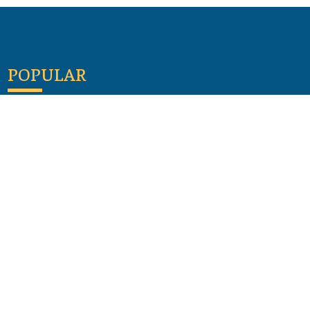
POPULAR
Maloula, el pueblo sirio donde aún se habla
arameo
07 julio 2026
Guía de los viajes de san Pablo según el mapa de
hoy
23 junio 2026
Monte Moriah , Jerusalén - Lugares de Tierra
Santa