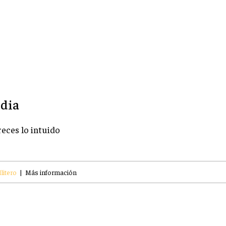
rdia
reces lo intuido
litero
|
Más información