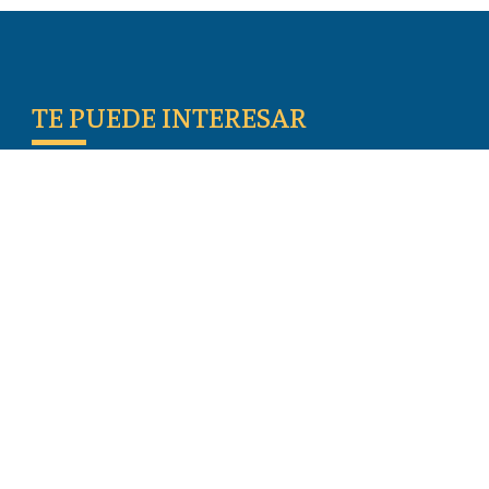
TE PUEDE INTERESAR
Escritos De Los Primeros Cristianos
Temas De Actualidad
Iglesia Perseguida
Blogs
Donar