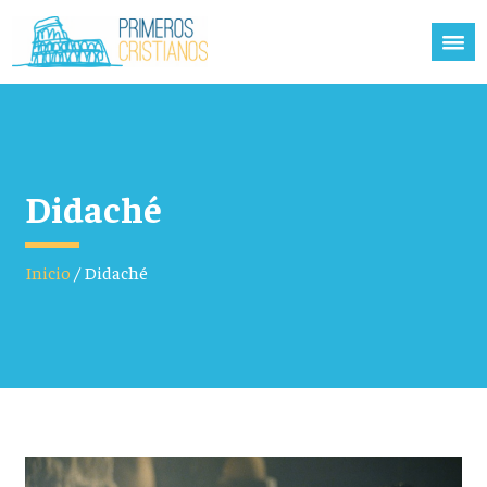
Didaché
Inicio
/
Didaché