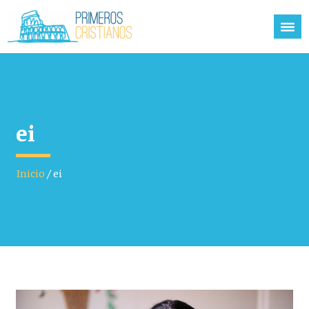
ei
Inicio
/
ei