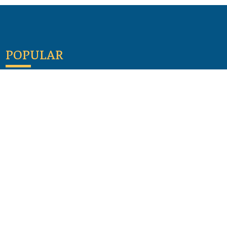
POPULAR
Maloula, el pueblo sirio donde aún se habla
arameo
07 julio 2026
Guía de los viajes de san Pablo según el mapa de
hoy
23 junio 2026
Monte Moriah , Jerusalén - Lugares de Tierra
Santa