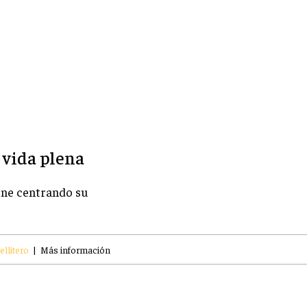
 vida plena
ene centrando su
llitero
|
Más información