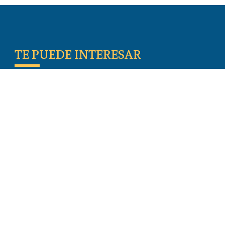
TE PUEDE INTERESAR
Escritos De Los Primeros Cristianos
Temas De Actualidad
Iglesia Perseguida
Blogs
Donar