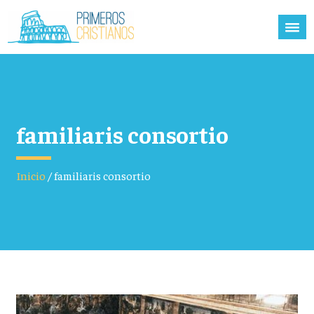
familiaris consortio
Inicio
/
familiaris consortio