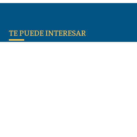
TE PUEDE INTERESAR
Escritos De Los Primeros Cristianos
Temas De Actualidad
Iglesia Perseguida
Blogs
Donar