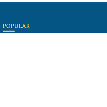
POPULAR
Maloula, el pueblo sirio donde aún se habla
arameo
07 julio 2026
Guía de los viajes de san Pablo según el mapa de
hoy
23 junio 2026
Monte Moriah , Jerusalén - Lugares de Tierra
Santa