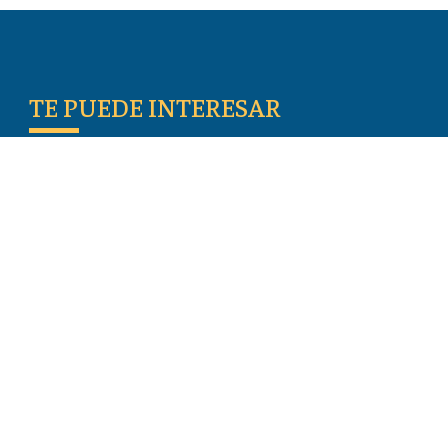
TE PUEDE INTERESAR
Escritos De Los Primeros Cristianos
Temas De Actualidad
Iglesia Perseguida
Blogs
Donar