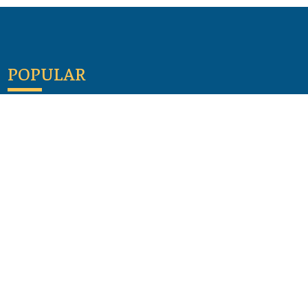
POPULAR
Maloula, el pueblo sirio donde aún se habla
arameo
07 julio 2026
Guía de los viajes de san Pablo según el mapa de
hoy
23 junio 2026
Monte Moriah , Jerusalén - Lugares de Tierra
Santa