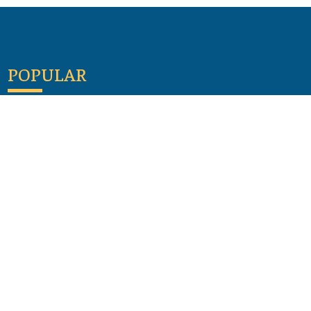
POPULAR
Maloula, el pueblo sirio donde aún se habla
arameo
07 julio 2026
Guía de los viajes de san Pablo según el mapa de
hoy
23 junio 2026
Monte Moriah , Jerusalén - Lugares de Tierra
Santa