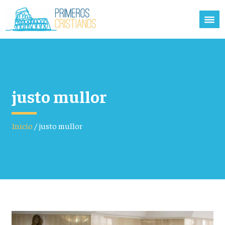
justo mullor
Inicio
/
justo mullor