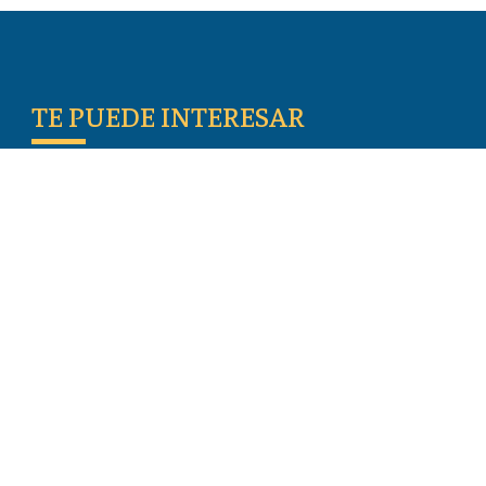
TE PUEDE INTERESAR
Escritos De Los Primeros Cristianos
Temas De Actualidad
Iglesia Perseguida
Blogs
Donar