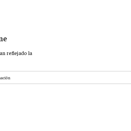
ine
n reflejado la
mación