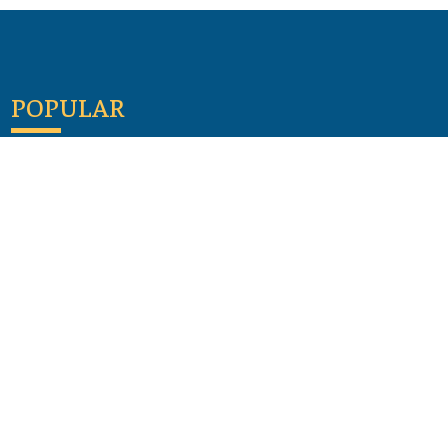
POPULAR
Maloula, el pueblo sirio donde aún se habla
arameo
07 julio 2026
Guía de los viajes de san Pablo según el mapa de
hoy
23 junio 2026
Monte Moriah , Jerusalén - Lugares de Tierra
Santa