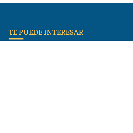
TE PUEDE INTERESAR
Escritos De Los Primeros Cristianos
Temas De Actualidad
Iglesia Perseguida
Blogs
Donar