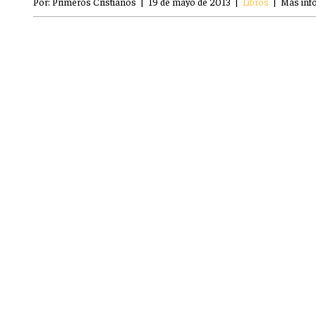
Por:
Primeros Cristianos
|
19 de mayo de 2013
|
Libros
|
Más inf