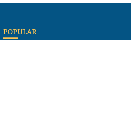
POPULAR
Maloula, el pueblo sirio donde aún se habla
arameo
07 julio 2026
Guía de los viajes de san Pablo según el mapa de
hoy
23 junio 2026
Monte Moriah , Jerusalén - Lugares de Tierra
Santa