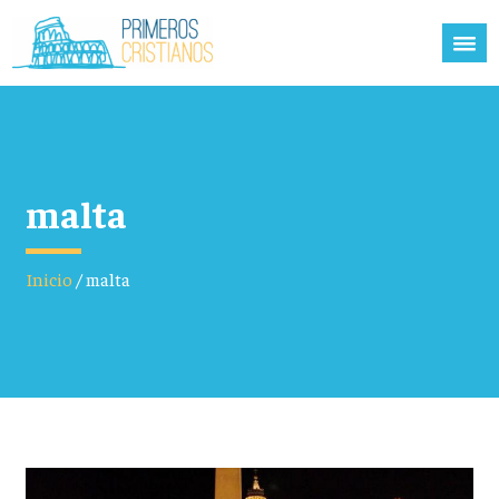
malta
Inicio
/
malta