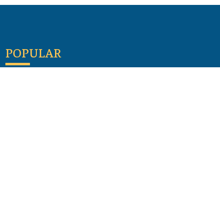
POPULAR
Maloula, el pueblo sirio donde aún se habla
arameo
07 julio 2026
Guía de los viajes de san Pablo según el mapa de
hoy
23 junio 2026
Monte Moriah , Jerusalén - Lugares de Tierra
Santa