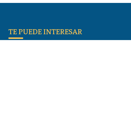
TE PUEDE INTERESAR
Escritos De Los Primeros Cristianos
Temas De Actualidad
Iglesia Perseguida
Blogs
Donar