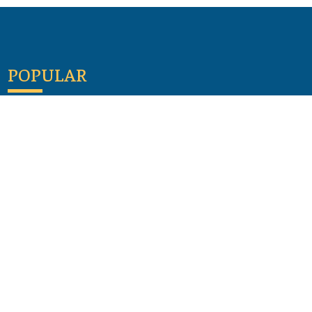
POPULAR
Maloula, el pueblo sirio donde aún se habla
arameo
07 julio 2026
Guía de los viajes de san Pablo según el mapa de
hoy
23 junio 2026
Monte Moriah , Jerusalén - Lugares de Tierra
Santa