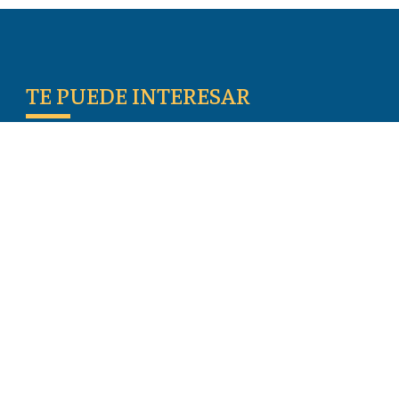
TE PUEDE INTERESAR
Escritos De Los Primeros Cristianos
Temas De Actualidad
Iglesia Perseguida
Blogs
Donar