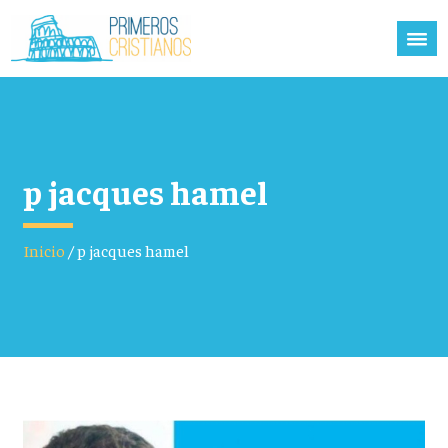
p jacques hamel
Inicio
/
p jacques hamel