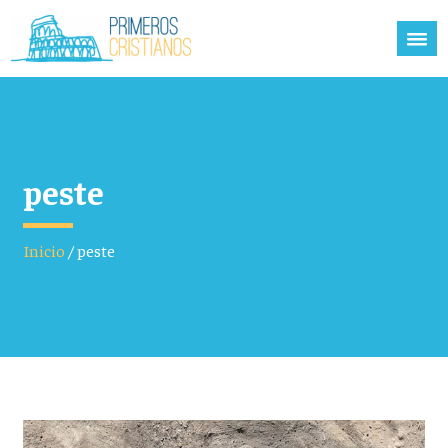
peste
Inicio
/
peste