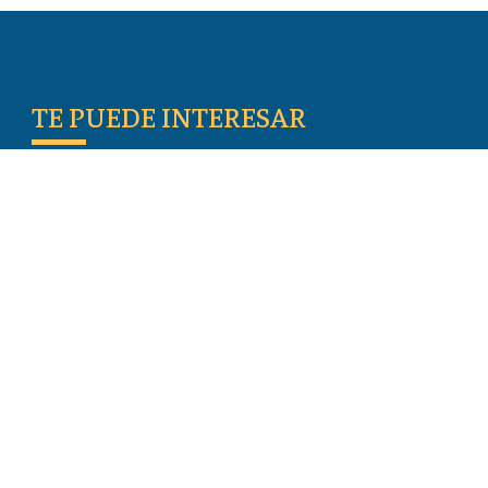
TE PUEDE INTERESAR
Escritos De Los Primeros Cristianos
Temas De Actualidad
Iglesia Perseguida
Blogs
Donar