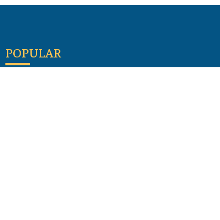
POPULAR
Maloula, el pueblo sirio donde aún se habla
arameo
07 julio 2026
Guía de los viajes de san Pablo según el mapa de
hoy
23 junio 2026
Monte Moriah , Jerusalén - Lugares de Tierra
Santa