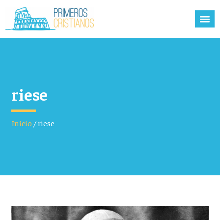
riese
Inicio
/
riese