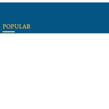
POPULAR
Maloula, el pueblo sirio donde aún se habla
arameo
07 julio 2026
Guía de los viajes de san Pablo según el mapa de
hoy
23 junio 2026
Monte Moriah , Jerusalén - Lugares de Tierra
Santa