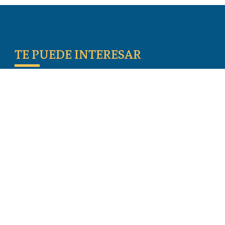
TE PUEDE INTERESAR
Escritos De Los Primeros Cristianos
Temas De Actualidad
Iglesia Perseguida
Blogs
Donar