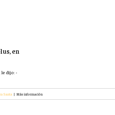
blus, en
e dijo: -
ra Santa
|
Más información