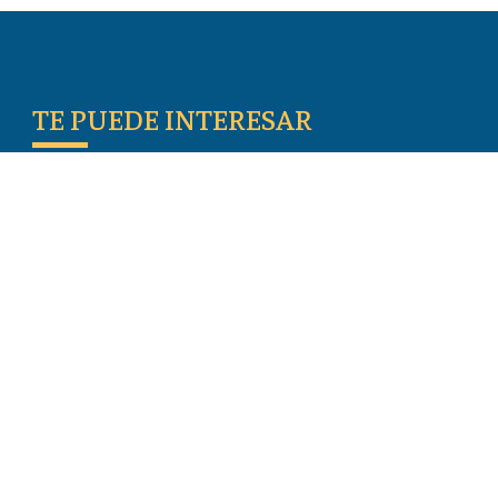
TE PUEDE INTERESAR
Escritos De Los Primeros Cristianos
Temas De Actualidad
Iglesia Perseguida
Blogs
Donar