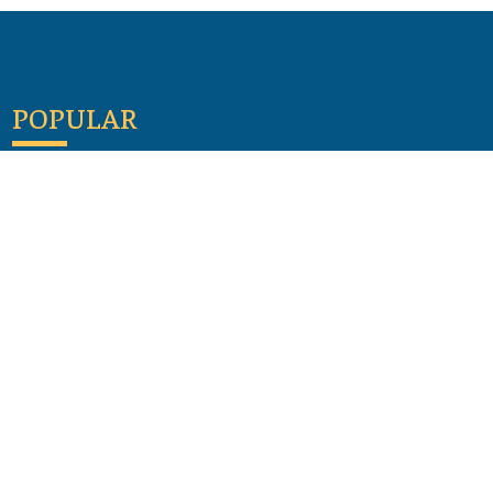
POPULAR
Maloula, el pueblo sirio donde aún se habla
arameo
07 julio 2026
Guía de los viajes de san Pablo según el mapa de
hoy
23 junio 2026
Monte Moriah , Jerusalén - Lugares de Tierra
Santa