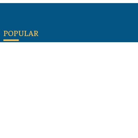
POPULAR
Maloula, el pueblo sirio donde aún se habla
arameo
07 julio 2026
Guía de los viajes de san Pablo según el mapa de
hoy
23 junio 2026
Monte Moriah , Jerusalén - Lugares de Tierra
Santa