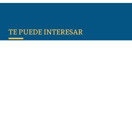
TE PUEDE INTERESAR
Escritos De Los Primeros Cristianos
Temas De Actualidad
Iglesia Perseguida
Blogs
Donar