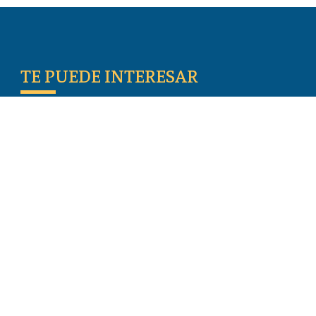
TE PUEDE INTERESAR
Escritos De Los Primeros Cristianos
Temas De Actualidad
Iglesia Perseguida
Blogs
Donar