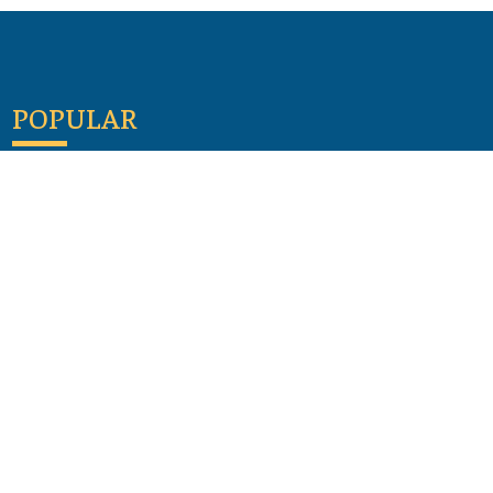
POPULAR
Maloula, el pueblo sirio donde aún se habla
arameo
07 julio 2026
Guía de los viajes de san Pablo según el mapa de
hoy
23 junio 2026
Monte Moriah , Jerusalén - Lugares de Tierra
Santa