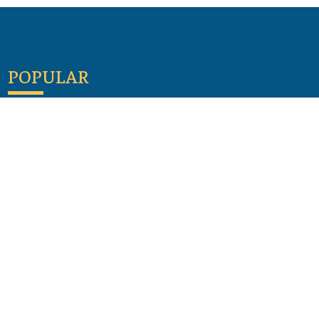
POPULAR
Maloula, el pueblo sirio donde aún se habla
arameo
07 julio 2026
Guía de los viajes de san Pablo según el mapa de
hoy
23 junio 2026
Monte Moriah , Jerusalén - Lugares de Tierra
Santa