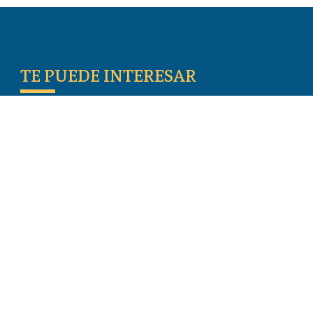
TE PUEDE INTERESAR
Escritos De Los Primeros Cristianos
Temas De Actualidad
Iglesia Perseguida
Blogs
Donar