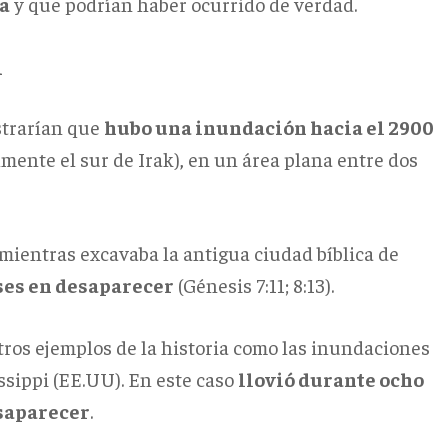
na
y que podrían haber ocurrido de verdad.
l
strarían que
hubo una inundación hacia el 2900
mente el sur de Irak), en un área plana entre dos
mientras excavaba la antigua ciudad bíblica de
ses en desaparecer
(Génesis 7:11; 8:13).
tros ejemplos de la historia como las inundaciones
issippi (EE.UU). En este caso
llovió durante ocho
esaparecer
.