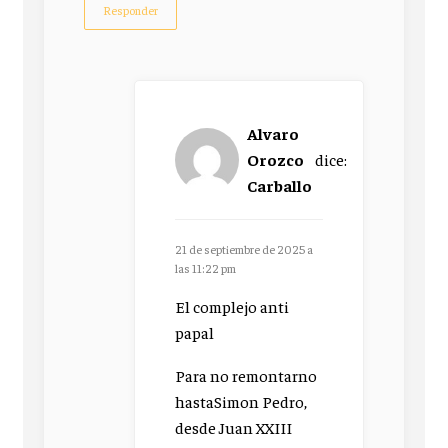
Responder
Alvaro
Orozco
dice:
Carballo
21 de septiembre de 2025 a
las 11:22 pm
El complejo anti
papal
Para no remontarno
hastaSimon Pedro,
desde Juan XXIII