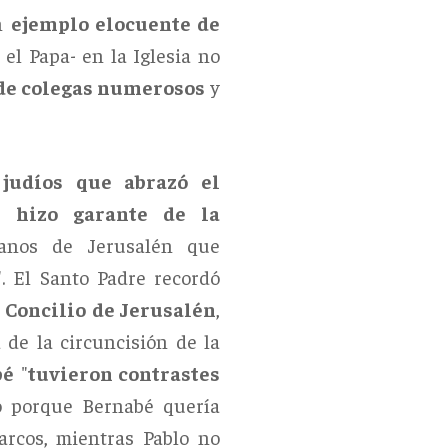
un
ejemplo elocuente de
 el Papa- en la Iglesia no
 de colegas numerosos
y
judíos que abrazó el
e hizo garante de la
ianos de Jerusalén que
. El Santo Padre recordó
l
Concilio de Jerusalén
,
a de la circuncisión de la
bé
"
tuvieron contrastes
ro porque Bernabé quería
rcos, mientras Pablo no