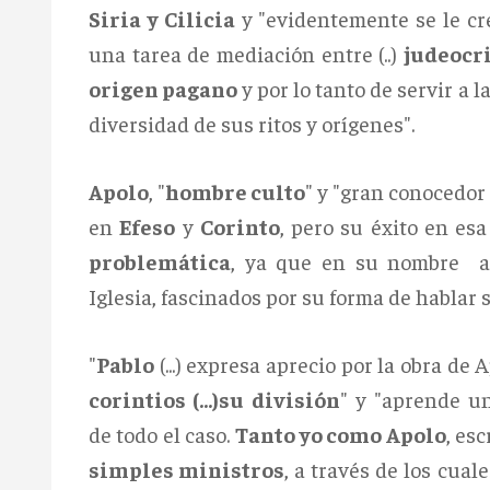
Siria y Cilicia
y "evidentemente se le cre
una tarea de mediación entre (..)
judeocri
origen pagano
y por lo tanto de servir a l
diversidad de sus ritos y orígenes".
Apolo
, "
hombre culto
" y "gran conocedor
en
Efeso
y
Corinto
, pero su éxito en es
problemática
, ya que en su nombre a
Iglesia, fascinados por su forma de hablar 
"
Pablo
(...) expresa aprecio por la obra de
corintios (...)su división
" y "aprende u
de todo el caso.
Tanto yo como Apolo
, esc
simples ministros
, a través de los cuales