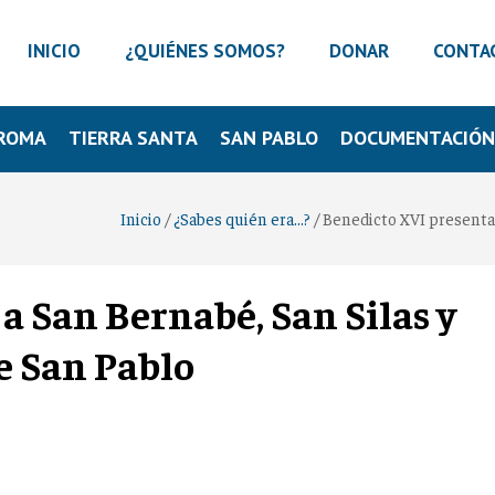
INICIO
¿QUIÉNES SOMOS?
DONAR
CONTA
ROMA
TIERRA SANTA
SAN PABLO
DOCUMENTACIÓ
Inicio
/
¿Sabes quién era...?
/
Benedicto XVI presenta 
a San Bernabé, San Silas y
e San Pablo