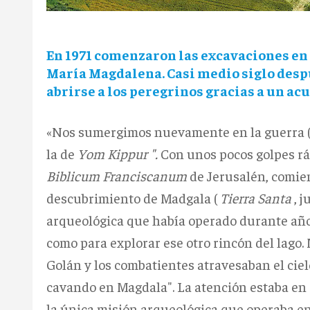
En 1971 comenzaron las excavaciones en el
María Magdalena.
Casi medio siglo despu
abrirse a los peregrinos gracias a un acu
«Nos sumergimos nuevamente en la guerra (o
la de
Yom Kippur ".
Con unos pocos golpes rá
Biblicum Franciscanum
de Jerusalén, comien
descubrimiento de Madgala (
Tierra Santa
, j
arqueológica que había operado durante año
como para explorar ese otro rincón del lago.
Golán y los combatientes atravesaban el cie
cavando en Magdala".
La atención estaba en 
la única misión arqueológica que operaba e