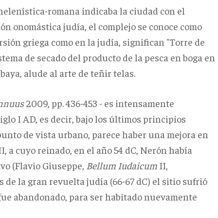
 helenística-romana indicaba la ciudad con el
ión onomástica judía, el complejo se conoce como
rsión griega como en la judía, significan "Torre de
stema de secado del producto de la pesca en boga en
aya, alude al arte de teñir telas.
Annuus
2009, pp.
436-453 - es intensamente
iglo I
AD, es decir, bajo los últimos principios
punto de vista urbano, parece haber una mejora en
II, a cuyo reinado, en el año 54 dC, Nerón había
ivo (Flavio Giuseppe,
Bellum Iudaicum
II,
de la gran revuelta judía (66-67 dC) el sitio sufrió
 fue abandonado, para ser habitado nuevamente