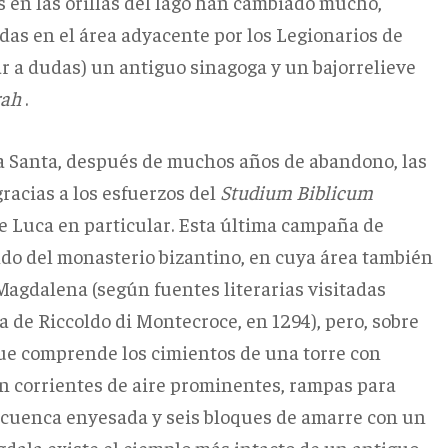
as en las orillas del lago han cambiado mucho,
s en el área adyacente por los Legionarios de
ugar a dudas) un antiguo sinagoga y un bajorrelieve
ah
.
ra Santa, después de muchos años de abandono, las
acias a los esfuerzos del
Studium Biblicum
e Luca en particular.
Esta última campaña de
do del monasterio bizantino, en cuya área también
Magdalena (según fuentes literarias visitadas
 de Riccoldo di Montecroce, en 1294), pero, sobre
"que comprende los cimientos de una torre con
 corrientes de aire prominentes, rampas para
a cuenca enyesada y seis bloques de amarre con un
dala existe el ejemplo más intacto de un antiguo