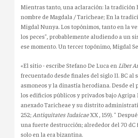
Mientras tanto, una aclaración: la tradición
nombre de Magdala / Taricheae;
En la tradic
Migdal Nunya.
Los topónimos, tanto en la ve
los peces", probablemente aludiendo a un si
ese momento.
Un tercer topónimo, Migdal Seb
«El sitio - escribe Stefano De Luca en
Liber 
frecuentado desde finales del siglo II.
BC al s
asmoneos y la dinastía herodiana.
Desde el 
los edificios públicos y privados bajo Agripa 
anexado Taricheae y su distrito administrat
252;
Antiquitates Iudaicae
XX , 159). "
Después 
una fuerte destrucción;
alrededor del 70 dC
solo en la era bizantina.