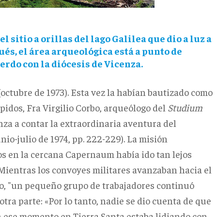
 sitio a orillas del lago Galilea que dio a luz a
és, el área arqueológica está a punto de
erdo con la diócesis de Vicenza.
ctubre de 1973).
Esta vez la habían bautizado como
pidos, Fra Virgilio Corbo, arqueólogo del
Studium
za a contar la extraordinaria aventura del
unio-julio de 1974, pp. 222-229).
La misión
s en la cercana Capernaum había ido tan lejos
Mientras los convoyes militares avanzaban hacia el
lo, "un pequeño grupo de trabajadores continuó
otra parte: «Por lo tanto, nadie se dio cuenta de que
n ese momento en Tierra Santa estaba lidiando con