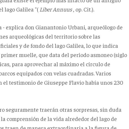
l lago Galilea "(
Liber Annuus
, op. Cit.).
a - explica don Gianantonio Urbani, arqueólogo de
nes arqueológicas del territorio sobre las
iciales y de fondo del lago Galilea, lo que indica
l primer muelle, que data del período asmoneo (siglo
égicas, para aprovechar al máximo el círculo de
 barcos equipados con velas cuadradas.
Varios
 el testimonio de Giuseppe Flavio había unos 230
ro seguramente traerán otras sorpresas, sin duda
 la comprensión de la vida alrededor del lago de
os traen de manera extraordinaria a la figura de