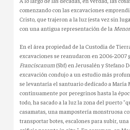
A lo largo de las décadas, en verdad, las cos
comenzando con las excavaciones emprendida
Cristo, que trajeron a la luz (esta vez sin l
con una antigua representación de la
Menor
En el área propiedad de la Custodia de Tier
excavaciones se reanudaron en 2006-2007 gr
Franciscanum
(Sbf) en Jerusalén y Stefano D
excavación condujo a un estudio más profun
se levantaría el santuario dedicado a María 
continuamente por peregrinos hasta la época
todo, ha sacado a la luz la zona del puerto 
casamatas, una mampostería monstruosa con
transportar botes, escalones para subir, un
orificio pasante in situ ".
En resumen, en Mag