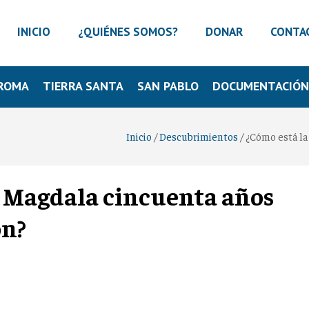
INICIO
¿QUIÉNES SOMOS?
DONAR
CONTA
ROMA
TIERRA SANTA
SAN PABLO
DOCUMENTACIÓ
Inicio
/
Descubrimientos
/
¿Cómo está la
e Magdala cincuenta años
ón?