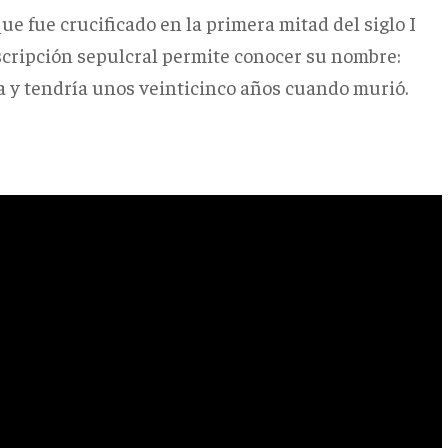
ue fue crucificado en la primera mitad del siglo I
nscripción sepulcral permite conocer su nombre:
ra y tendría unos veinticinco años cuando murió.