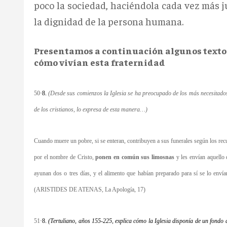
poco la sociedad, haciéndola cada vez más ju
la dignidad de la persona humana.
Presentamos a continuación algunos textos 
cómo vivían esta fraternidad
50
·
8.
(Desde sus comienzos la Iglesia se ha preocupado de los más necesitados
de los cristianos, lo expresa de esta manera…)
Cuando muere un pobre, si se enteran, contribuyen a sus funerales según los re
por el nombre de Cristo,
ponen en común sus limosnas
y les envían aquello 
ayunan dos o tres días, y el alimento que habían preparado para sí se lo enví
(ARISTIDES DE ATENAS, La Apología, 17)
51
·
8.
(Tertuliano, años 155-225, explica cómo la Iglesia disponía de un fondo 