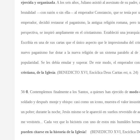
ejercida y organizada
. A los seis años, Juliano asistió al asesinato de su padre
brutalidad —con razón o sin ella— al emperador Constancio, que se tenía por un 
emperador, decidió restaurar el paganismo, la antigua religión romana, pero 
perspectiva, se inspiró ampliamente en el cristianismo. Estableció una jerarqu
Escribía en una de sus cartas que el único aspecto que le impresionaba del cri
nuevo paganismo fue dotar a la nueva religión de un sistema paralelo al de
popularidad. Se les debía emular y superar. De este modo, el emperador co
cristiana, de la Iglesia
. (BENEDICTO XVI, Encíclica Deus Caritas est, n. 24)
56
·
8.
Contemplemos finalmente a los Santos, a quienes han ejercido de
modo
soldado y después monje y obispo: casi como un icono, muestra el valor insustit
un pobre; durante la noche, Jesús mismo se le apareció en sueños revestido de a
me vestisteis... Cada vez que lo hicisteis con uno de estos mis humildes herm
pueden citarse en la historia de la Iglesia!
(BENEDICTO XVI, Encíclica Deus 