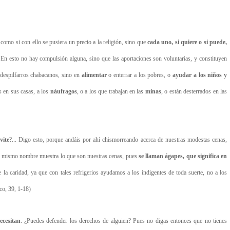
como si con ello se pusiera un precio a la religión, sino que
cada uno, si quiere o si puede,
En esto no hay compulsión alguna, sino que las aportaciones son voluntarias, y constituyen
 despilfarros chabacanos, sino en
alimentar
o enterrar a los pobres, o
ayudar
a los niños y
 en sus casas, a los
náufragos
, o a los que trabajan en las
minas
, o están desterrados en las
vite
?... Digo esto, porque andáis por ahí chismorreando acerca de nuestras modestas cenas,
u mismo nombre muestra lo que son nuestras cenas, pues
se llaman ágapes, que significa en
 la caridad, ya que con tales refrigerios ayudamos a los indigentes de toda suerte, no a los
o, 39, 1-18)
ecesitan
. ¿Puedes defender los derechos de alguien? Pues no digas entonces que no tienes