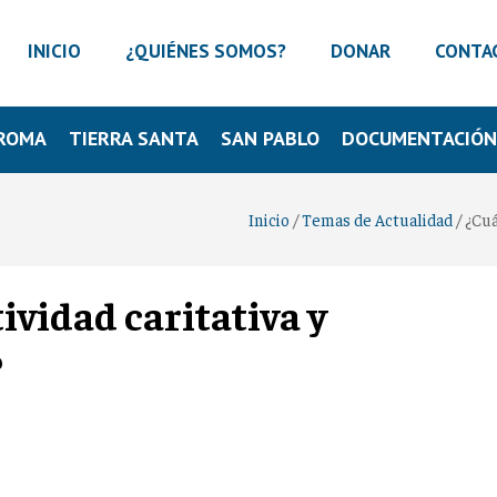
INICIO
¿QUIÉNES SOMOS?
DONAR
CONTA
ROMA
TIERRA SANTA
SAN PABLO
DOCUMENTACIÓ
Inicio
/
Temas de Actualidad
/
¿Cuá
vidad caritativa y
?