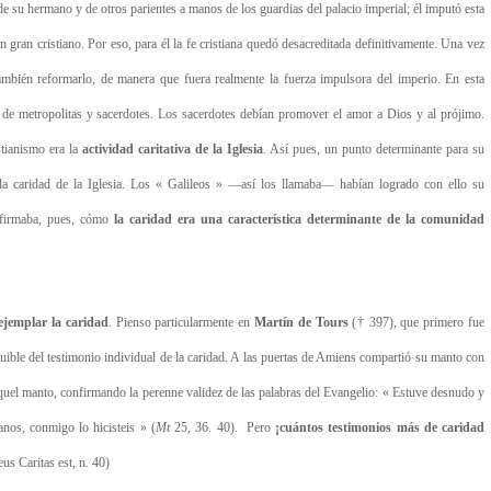
, de su hermano y de otros parientes a manos de los guardias del palacio imperial; él imputó esta
gran cristiano. Por eso, para él la fe cristiana quedó desacreditada definitivamente. Una vez
también reformarlo, de manera que fuera realmente la fuerza impulsora del imperio. En esta
ía de metropolitas y sacerdotes. Los sacerdotes debían promover el amor a Dios y al prójimo.
stianismo era la
actividad caritativa de la Iglesia
. Así pues, un punto determinante para su
 la caridad de la Iglesia. Los « Galileos » —así los llamaba— habían logrado con ello su
nfirmaba, pues, cómo
la caridad era una característica determinante de la comunidad
ejemplar
la
caridad
. Pienso particularmente en
Martín de Tours
(† 397), que primero fue
uible del testimonio individual de la caridad. A las puertas de Amiens compartió su manto con
quel manto, confirmando la perenne validez de las palabras del Evangelio: « Estuve desnudo y
anos, conmigo lo hicisteis » (
Mt
25, 36. 40). Pero
¡cuántos testimonios más de caridad
Caritas est, n. 40)