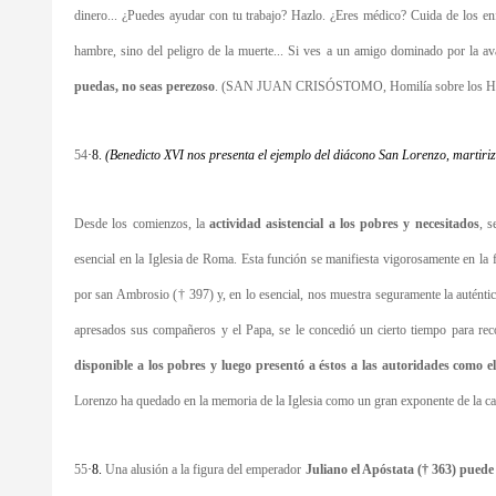
dinero... ¿Puedes ayudar con tu trabajo? Hazlo. ¿Eres médico? Cuida de los en
hambre, sino del peligro de la muerte... Si ves a un amigo dominado por la av
puedas, no seas perezoso
. (SAN JUAN CRISÓSTOMO, Homilía sobre los Hech
54
·
8.
(Benedicto XVI nos presenta el ejemplo del diácono San Lorenzo, martir
Desde los comienzos, la
actividad asistencial a los pobres y necesitados
, s
esencial en la Iglesia de Roma. Esta función se manifiesta vigorosamente en la 
por san Ambrosio († 397) y, en lo esencial, nos muestra seguramente la auténtica
apresados sus compañeros y el Papa, se le concedió un cierto tiempo para reco
disponible a los pobres y luego presentó a éstos a las autoridades como el
Lorenzo ha quedado en la memoria de la Iglesia como un gran exponente de la 
55
·
8.
Una alusión a la figura del emperador
Juliano el Apóstata († 363) puede 