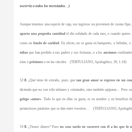
socorría a todos los necesitados…)
Aunque tenemos una especie de caja, sus ingresos no provienen de cuotas fijas, 
aporta una pequeña cantidad
el día señalado de cada mes, o cuando quiere. 
como un
fondo de caridad
. En efecto, no se gasta en banquetes, o bebidas, o
niñas
que han perdido a sus padres y sus fortunas, o a los
ancianos
confinados
islas o
prisiones
o en las cárceles. (TERTULIANO, Apologético, 39, 1-18)
52
·
8.
¿Qué tiene de extraño, pues, que
tan gran amor se exprese en un con
diciendo que no son sólo infames y criminales, sino también opíparas… Pero s
griego «amor»
. Todo lo que en ellas se gasta, es en nombre y en beneficio de
jactanciosos parásitos que se dan entre vosotros… (TERTULIANO, Apologétic
53
·
8.
¿Tienes dinero? Pues
no seas tardo en socorrer con él a los que lo n