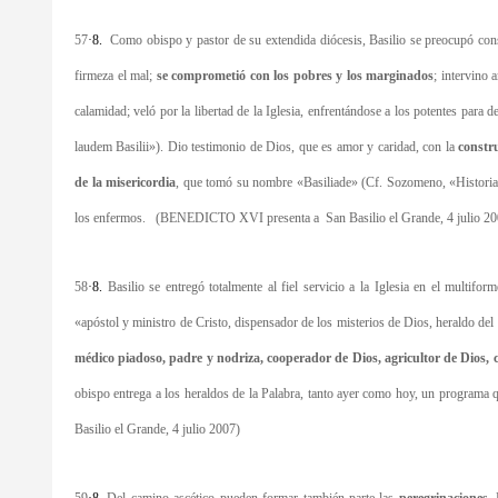
57
·
8.
Como obispo y pastor de su extendida diócesis, Basilio se preocupó const
firmeza el mal;
se comprometió con los pobres y los marginados
; intervino 
calamidad; veló por la libertad de la Iglesia, enfrentándose a los potentes para
laudem Basilii»). Dio testimonio de Dios, que es amor y caridad, con la
constr
de la misericordia
, que tomó su nombre «Basiliade» (Cf. Sozomeno, «Historia E
los enfermos. (BENEDICTO XVI presenta a San Basilio el Grande, 4 julio 20
58
·
8.
Basilio se entregó totalmente al fiel servicio a la Iglesia en el multifo
«apóstol y ministro de Cristo, dispensador de los misterios de Dios, heraldo del 
médico piadoso, padre y nodriza, cooperador de Dios, agricultor de Dios, 
obispo entrega a los heraldos de la Palabra, tanto ayer como hoy, un progr
Basilio el Grande, 4 julio 2007)
59
·
8.
Del camino ascético pueden formar también parte las
peregrinaciones
.