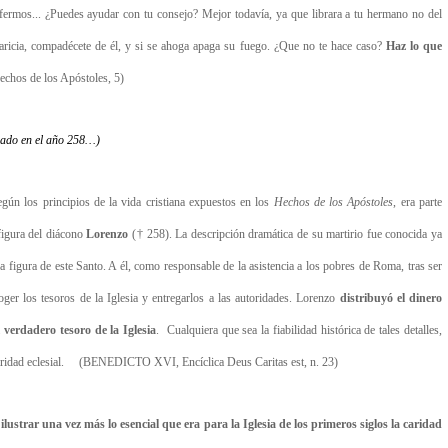
fermos... ¿Puedes ayudar con tu consejo? Mejor todavía, ya que librara a tu hermano no del
aricia, compadécete de él, y si se ahoga apaga su fuego. ¿Que no te hace caso?
Haz lo que
os de los Apóstoles, 5)
izado en el año 258…)
egún los principios de la vida cristiana expuestos en los
Hechos de los Apóstoles
, era parte
figura del diácono
Lorenzo
(† 258). La descripción dramática de su martirio fue conocida ya
 figura de este Santo. A él, como responsable de la asistencia a los pobres de Roma, tras ser
ger los tesoros de la Iglesia y entregarlos a las autoridades. Lorenzo
distribuyó el dinero
 verdadero tesoro de la Iglesia
. Cualquiera que sea la fiabilidad histórica de tales detalles,
caridad eclesial. (BENEDICTO XVI, Encíclica Deus Caritas est, n. 23)
ilustrar una vez más lo esencial que era para la Iglesia de los primeros siglos la caridad