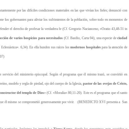
antemente por las difíciles condiciones materiales en las que vivían los fieles; denunció con
ante los gobernantes para aliviar los sufrimientos de la población, sobre todo en momentos de
 defender el derecho de profesar la verdadera fe (Cf. Gregorio Nacianceno, «Oratio 43,48-51 in
ucción de varios hospicios para necesitados
(Cf. Basilio, Carta 94), una especie de
ciudad
clesiástica». 6,34). En ella hunden sus raíces los
modernos hospitales
para la atención de
07)
rme servicio del ministerio episcopal. Según el programa que él mismo trazó, se convirtió en
reino, modelo y regla de piedad, ojo del cuerpo de la Iglesia,
pastor de las ovejas de Cristo,
constructor del templo de Dios
» (Cf. «Moralia» 80,11-20). Este es el programa que el santo
ama que él mismo se comprometió generosamente por vivir. (BENEDICTO XVI presenta a San
 En particular, Jerónimo las impulsó a
Tierra Santa
, donde los peregrinos eran acogidos y