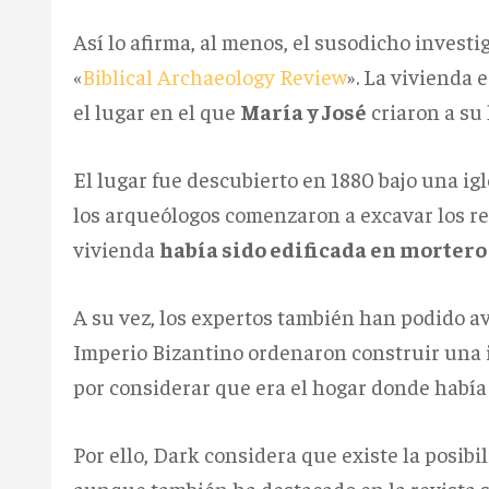
Así lo afirma, al menos, el susodicho investi
«
Biblical Archaeology Review
». La vivienda 
el lugar en el que
María y José
criaron a su 
El lugar fue descubierto en 1880 bajo una ig
los arqueólogos comenzaron a excavar los res
vivienda
había sido edificada en mortero
A su vez, los expertos también han podido a
Imperio Bizantino
ordenaron construir una ig
por considerar que era el hogar donde había 
Por ello, Dark considera que existe la posibi
aunque también ha destacado en la revista s