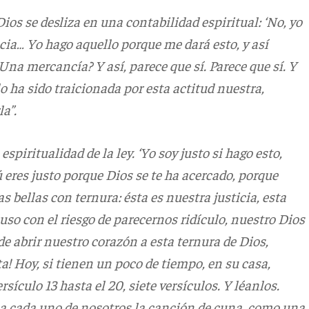
 Dios se desliza en una contabilidad espiritual: ‘No, yo
cia… Yo hago aquello porque me dará esto, y así
¿Una mercancía? Y así, parece que sí. Parece que sí. Y
lo ha sido traicionada por esta actitud nuestra,
la”.
spiritualidad de la ley. ‘Yo soy justo si hago esto,
tú eres justo porque Dios se te ha acercado, porque
as bellas con ternura: ésta es nuestra justicia, esta
luso con el riesgo de parecernos ridículo, nuestro Dios
de abrir nuestro corazón a esta ternura de Dios,
a! Hoy, si tienen un poco de tiempo, en su casa,
ersículo 13 hasta el 20, siete versículos. Y léanlos.
a a cada uno de nosotros la canción de cuna, como una