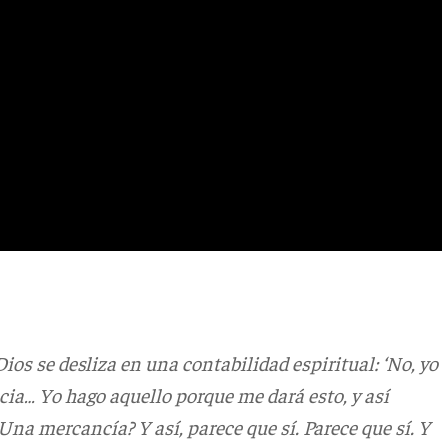
 Dios se desliza en una contabilidad espiritual: ‘No, yo
cia… Yo hago aquello porque me dará esto, y así
¿Una mercancía? Y así, parece que sí. Parece que sí. Y