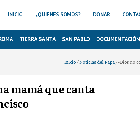
INICIO
¿QUIÉNES SOMOS?
DONAR
CONTA
ROMA
TIERRA SANTA
SAN PABLO
DOCUMENTACIÓ
Inicio
/
Noticias del Papa
/
«Dios no c
una mamá que canta
ncisco