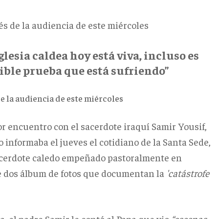
s de la audiencia de este miércoles
glesia caldea hoy está viva, incluso es
rible prueba que está sufriendo”
 la audiencia de este miércoles
 encuentro con el sacerdote iraquí Samir Yousif,
 informaba el jueves el cotidiano de la Santa Sede,
acerdote caledo empeñado pastoralmente en
le dos álbum de fotos que documentan la
'catástrofe
, el padre Samir le contó al Papa que vio
“escenas